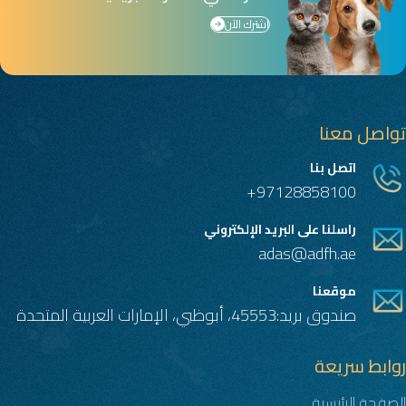
اشترك الآن
تواصل معنا
اتصل بنا
97128858100+
راسلنا على البريد الإلكتروني
adas@adfh.ae
موقعنا
صندوق بريد:45553، أبوظبي، الإمارات العربية المتحدة
روابط سريعة
الصفحة الرئيسية