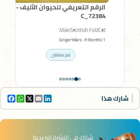
الرقم التعريفي للحيوان الأليف -
ال
7
C_72384
og
Male
Scottish Fold
Cat
0 Years -10 Months
Ginger
1 Years -9 Months
قم بمقابلتي
cebook
WhatsApp
Email
X
شارك هذا
شارك في النشرة البريدية