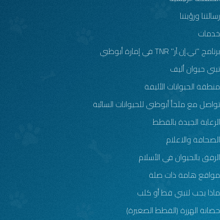
رسالتنا ورؤيتنا
خدمات
برنامج "تي.إن.آر" TNR في إمارة أبوظبي
تبني حيوان أليف
منطقة الحيوانات الأليفة
تواصل مع ملجأ أبوظبي للحيوانات السائبة
الرعاية الجيدة بالقطط
الصحافة والاعلام
الرفق بالحيوان في الأسلام
مواقع هامة ذات صلة
ماذا يجب لتبني قط أو كلب
حضانة الهررة (القطط الصغيرة)