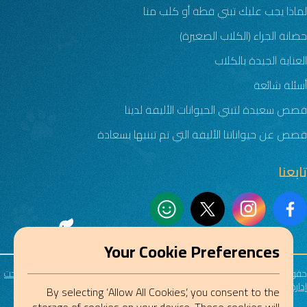
لماذا يجب عليك تبني قطة أو كلب منا
حضانة الجراء (الكلاب الصغيرة)
العناية الجيدة بالكلاب
أسئلة شائعة
قصص سعيدة لتبني الحيوانات الأليفة لدينا
قصص عن حيواناتنا الأليفة التي تم تبنيها بسعادة
تابعنا
Your Cookie Preferences
حقوق الطبع والنشر © 2026 ملجأ أبوظبي للحيوانات السائبة. كل الحقوق محفوظة.
تحت
إدارة مستشفى أبوظبي للصقور
By selecting ‘Allow All Cookies’, you consent to the